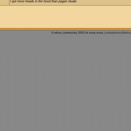
I got more heads in the hood than pagan rituals
© whoa community 2001-fo evva evva |
redaktionen@who