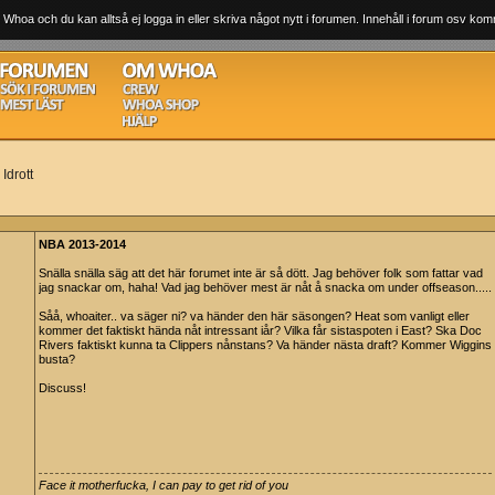
 Whoa och du kan alltså ej logga in eller skriva något nytt i forumen. Innehåll i forum osv komm
Idrott
NBA 2013-2014
Snälla snälla säg att det här forumet inte är så dött. Jag behöver folk som fattar vad
jag snackar om, haha! Vad jag behöver mest är nåt å snacka om under offseason.....
Såå, whoaiter.. va säger ni? va händer den här säsongen? Heat som vanligt eller
kommer det faktiskt hända nåt intressant iår? Vilka får sistaspoten i East? Ska Doc
Rivers faktiskt kunna ta Clippers nånstans? Va händer nästa draft? Kommer Wiggins
busta?
Discuss!
Face it motherfucka, I can pay to get rid of you