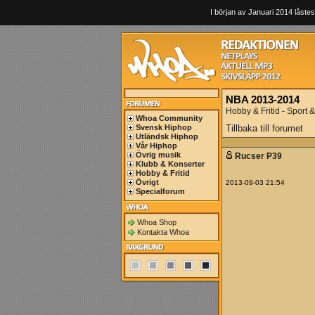
I början av Januari 2014 låstes
NBA 2013-2014
Hobby & Fritid - Sport & 
Whoa Community
Svensk Hiphop
Tillbaka till forumet
Utländsk Hiphop
Vår Hiphop
Övrig musik
Rucser P39
Klubb & Konserter
Hobby & Fritid
Övrigt
2013-09-03 21:54
Specialforum
Whoa Shop
Kontakta Whoa