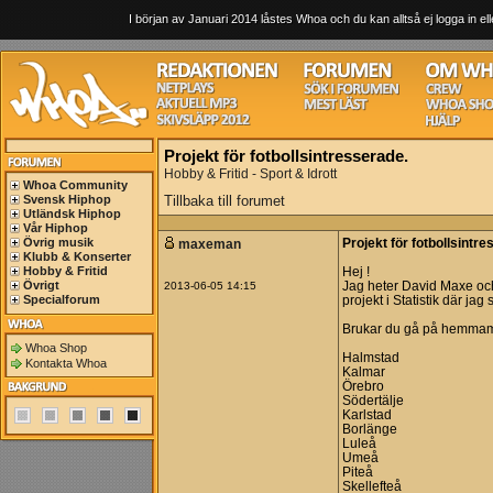
I början av Januari 2014 låstes Whoa och du kan alltså ej logga in ell
Projekt för fotbollsintresserade.
Hobby & Fritid - Sport & Idrott
Whoa Community
Svensk Hiphop
Tillbaka till forumet
Utländsk Hiphop
Vår Hiphop
Övrig musik
maxeman
Projekt för fotbollsintr
Klubb & Konserter
Hobby & Fritid
Hej !
Övrigt
2013-06-05 14:15
Jag heter David Maxe och
Specialforum
projekt i Statistik där jag 
Brukar du gå på hemmama
Whoa Shop
Halmstad
Kontakta Whoa
Kalmar
Örebro
Södertälje
Karlstad
Borlänge
Luleå
Umeå
Piteå
Skellefteå