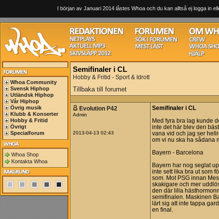
I början av Januari 2014 låstes Whoa och du kan alltså ej logga in ell
Semifinaler i CL
Hobby & Fritid - Sport & Idrott
Whoa Community
Svensk Hiphop
Tillbaka till forumet
Utländsk Hiphop
Vår Hiphop
Övrig musik
Evolution P42
Semifinaler i CL
Klubb & Konserter
Admin
Hobby & Fritid
Med fyra bra lag kunde d
Övrigt
inte det här blev den bäs
Specialforum
2013-04-13 02:43
vana vid och jag ser hellr
om vi nu ska ha sådana m
Bayern - Barcelona
Whoa Shop
Kontakta Whoa
Bayern har nog seglat up
inte sett lika bra ut som 
som. Mot PSG innan Messi
skakigare och mer uddlös
den där lilla hästhormon
semifinalen. Maskinen Ba
lärt sig att inte tappa gar
en final.