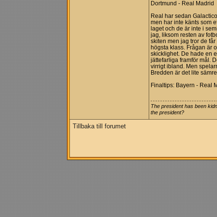
Dortmund - Real Madrid
Real har sedan Galacticos
men har inte känts som et
laget och de är inte i se
jag, liksom resten av fotb
skiten men jag tror de f
högsta klass. Frågan är om
skicklighet. De hade en e
jättefarliga framför mål. D
virrigt ibland. Men spelarm
Bredden är det lite sämr
Finaltips: Bayern - Real 
The president has been kid
the president?
Tillbaka till forumet