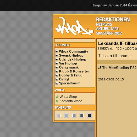
I början av Januari 2014 låstes
Leksands IF tillbak
Hobby & Fritid - Sport & 
Whoa Community
Svensk Hiphop
Tillbaka till forumet
Utländsk Hiphop
Vår Hiphop
Övrig musik
TheMecStudios P32
Klubb & Konserter
Hobby & Fritid
Övrigt
2013-03-31 00:15
Specialforum
Whoa Shop
Kontakta Whoa