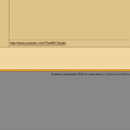
http://www.youtube.com/TheMECStudio
© whoa community 2001-fo evva evva |
redaktionen@who