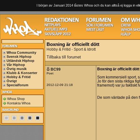
I början av Januari 2014 låstes Whoa och du kan alltså ej logga in ell
Boxning är officiellt dött
Hobby & Fritid - Sport & Idrott
Whoa Community
Svensk Hiphop
Tillbaka till forumet
Utländsk Hiphop
Vår Hiphop
Övrig musik
BC99
Boxning är officiellt dött
Klubb & Konserter
Poet
Hobby & Fritid
Som kommersiell sport, så
Övrigt
Jo för den sista riktiga f
Specialforum
2012-12-09 21:18
framemot) var ju faktisk
De som väntade på den fig
Whoa Shop
Kontakta Whoa